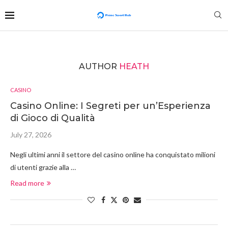
AUTHOR
HEATH
CASINO
Casino Online: I Segreti per un’Esperienza
di Gioco di Qualità
July 27, 2026
Negli ultimi anni il settore del casino online ha conquistato milioni
di utenti grazie alla …
Read more